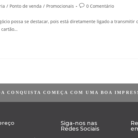
ria
/
Ponto de venda
/
Promocionais
0 Comentário
gócio possa se destacar, pois está diretamente ligado a transmitir 
o cartão…
DA CONQUISTA COMEÇA COM UMA BOA IMPRES
ereço
Siga-nos nas
Re
Redes Sociais
em